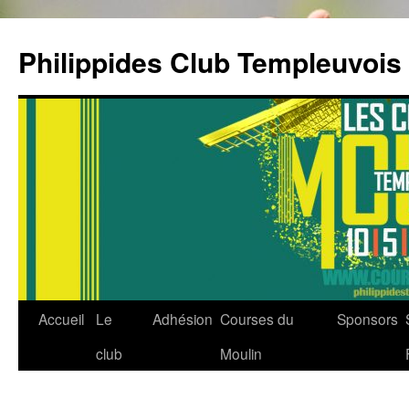
Aller
au
Philippides Club Templeuvois
contenu
Accueil
Le
Adhésion
Courses du
Sponsors
club
Moulin